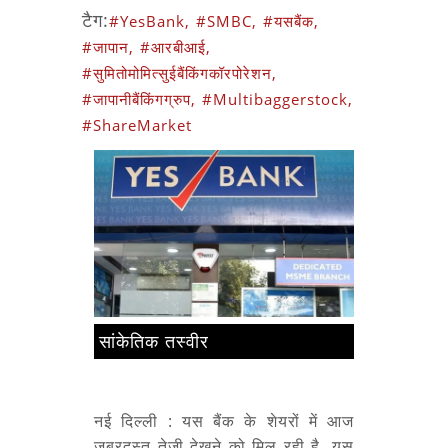
टैग:
#YesBank,
#SMBC,
#यसबैंक,
#जापान,
#आरबीआई,
#सुमितोमोमित्सुईबैंकिंगकॉरपोरेशन,
#जापानीबैंकिंगग्रुप,
#Multibaggerstock,
#ShareMarket
सांकेतिक तस्वीर
नई दिल्ली : यस बैंक के शेयरों में आज
जबरदस्त तेजी देखने को मिल रही है. यस