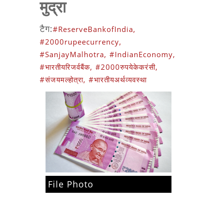
मुद्रा
टैग:
#ReserveBankofIndia,
#2000rupeecurrency,
#SanjayMalhotra,
#IndianEconomy,
#भारतीयरिजर्वबैंक,
#2000रुपयेकेकरंसी,
#संजयमल्‍होत्रा,
#भारतीयअर्थव्यवस्था
File Photo