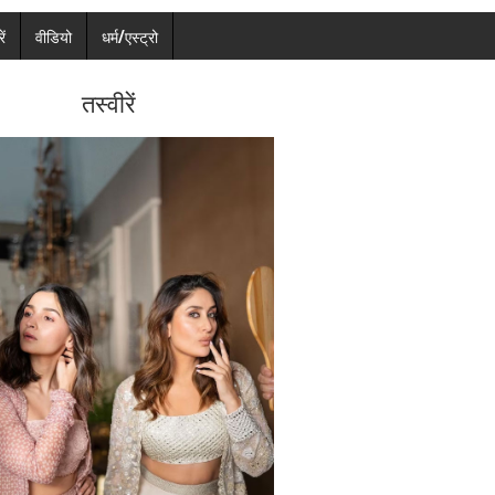
ें
वीडियो
धर्म/एस्ट्रो
तस्वीरें