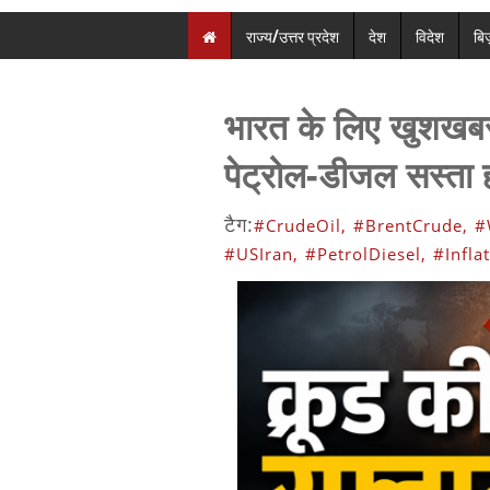
राज्य/उत्तर प्रदेश
देश
विदेश
बि
भारत के लिए खुशखबरी
पेट्रोल-डीजल सस्ता ह
टैग:
#CrudeOil,
#BrentCrude,
#
#USIran,
#PetrolDiesel,
#Inflat