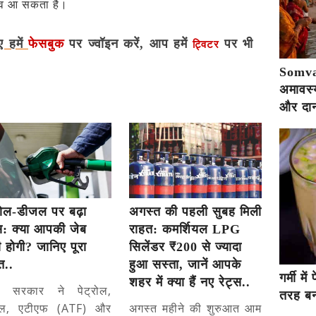
़ाव आ सकता है।
ए हमें
फेसबुक
पर ज्वॉइन करें, आप हमें
पर भी
ट्विटर
Somva
अमावस्य
और दान
्रोल-डीजल पर बढ़ा
अगस्त की पहली सुबह मिली
्स: क्या आपकी जेब
राहत: कमर्शियल LPG
 होगी? जानिए पूरा
सिलेंडर ₹200 से ज्यादा
त..
हुआ सस्ता, जानें आपके
गर्मी म
शहर में क्या हैं नए रेट्स..
द्र सरकार ने पेट्रोल,
तरह बना
ल, एटीएफ (ATF) और
अगस्त महीने की शुरुआत आम