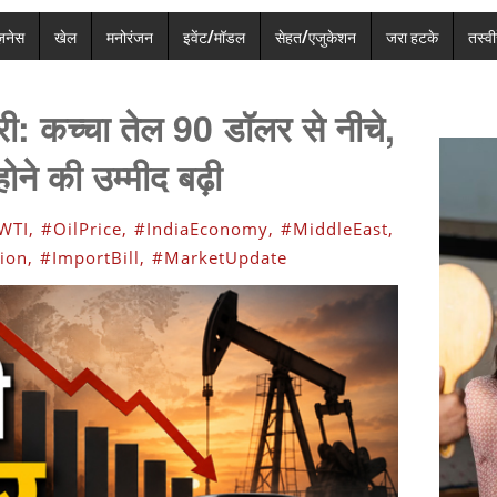
ज़नेस
खेल
मनोरंजन
इवेंट/मॉडल
सेहत/एजुकेशन
जरा हटके
तस्वीर
: कच्चा तेल 90 डॉलर से नीचे,
ोने की उम्मीद बढ़ी
WTI,
#OilPrice,
#IndiaEconomy,
#MiddleEast,
ion,
#ImportBill,
#MarketUpdate