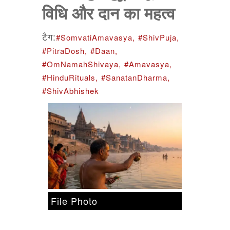
विधि और दान का महत्व
टैग:
#SomvatiAmavasya,
#ShivPuja,
#PitraDosh,
#Daan,
#OmNamahShivaya,
#Amavasya,
#HinduRituals,
#SanatanDharma,
#ShivAbhishek
File Photo