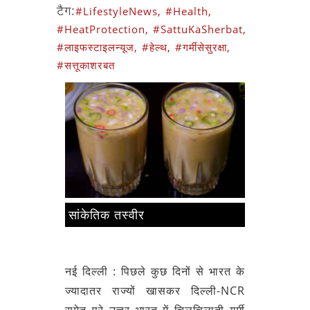
टैग:
#LifestyleNews,
#Health,
#HeatProtection,
#SattuKaSherbat,
#लाइफस्टाइलन्यूज,
#हेल्थ,
#गर्मीसेसुरक्षा,
#सत्तूकाशरबत
सांकेतिक तस्वीर
नई दिल्ली : पिछले कुछ दिनों से भारत के
ज्यादातर राज्यों खासकर दिल्ली-NCR
समेत पूरे उत्तर भारत में चिलचिलाती गर्मी