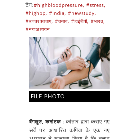
टैग:
#highbloodpressure,
#stress,
#highbp,
#india,
#newstudy,
#उच्चरक्तचाप,
#तनाव,
#हाईबीपी,
#भारत,
#नयाअध्ययन
FILE PHOTO
कांतार द्वारा कराए गए
बेंगलुरु, कर्नाटक :
सर्वे पर आधारित कपिवा के एक नए
अध्ययन ने खुलासा किया है कि तनाव