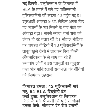
नई दिल्ली : 
बलूचिस्तान
के
जियारत
में
BLA
के
हमले
में
मारे
गए
पाकिस्तानी
पुलिसकर्मियों
की
संख्या
42
पहुंच
गई
है।
शुरुआती
आंकड़ा
9
था,
लेकिन
अगवा
किए
गए
जवानों
के
शव
मिलने
के
बाद
मौतों
का
आंकड़ा
बढ़ा।
सबसे
ज्यादा
चर्चा
शवों
को
लेकर
हो
रहे
बर्ताव
की
है।
सोशल
मीडिया
पर
वायरल
वीडियो
में
10
पुलिसकर्मियों
के
ताबूत
खुले
टेम्पो
में
लादकर
बिना
किसी
औपचारिकता
के
ले
जाए
जा
रहे
हैं।
स्थानीय
लोगों
ने
इसे
"ताबूतों
का
जुलूस"
कहा
और
पाकिस्तानी
सेना-ISI
की
नीतियों
को
जिम्मेदार
ठहराया।
जियारत
हमला:
42
पुलिसकर्मी
मारे
गए,
54
BLA
विद्रोही
ढेर
:
बलूचिस्तान
के
जियारत
कहां
हुआ
जिले
के
मंगी
फेज-III
में
पुलिस
चौकी।
:
सोमवार
देर
रात
दर्जनों
हमला
कैसे