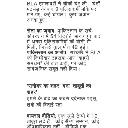
BLA
हमलावरों
ने
चौकी
घेर
ली।
घंटों
मुठभेड़
के
बाद
9
पुलिसकर्मी
मौके
पर
मारे
गए,
कई
घायल।
कुछ
जवान
अगवा
हुए।
:
पाकिस्तान
के
सर्च-
सेना
का
जवाब
ऑपरेशन
में
54
विद्रोही
मारे
गए।
बाद
में
अगवा
पुलिसकर्मियों
की
बॉडी
भी
मिली,
जिससे
कुल
मौत
42
हुई।
:
सरकार
ने
BLA
पाकिस्तान
का
आरोप
को
जिम्मेदार
ठहराया
और
"बाहरी
समर्थन"
की
बात
कही,
पर
कोई
सार्वजनिक
सबूत
नहीं
दिया।
'सनोबर
का
शहर'
बना
'ताबूतों
का
शहर'
हमले
के
बाद
का
सबसे
दर्दनाक
पहलू
शवों
की
विदाई
रहा।
:
एक
खुले
टेम्पो
में
10
वायरल
वीडियो
ताबूत
लदे
हैं।
कोई
सैन्य
सम्मान,
कोई
औपचारिकता
नहीं।
वीडियो
एक