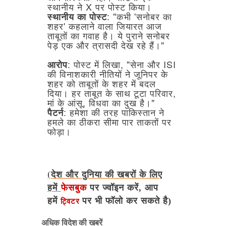
स्थानीय
ने
X
पर
पोस्ट
किया।
:
"कभी
'सनोबर
का
स्थानीय
का
पोस्ट
शहर'
कहलाने
वाला
जियारत
आज
ताबूतों
का
गवाह
है।
ये
पुराने
सनोबर
पेड़
एक
और
त्रासदी
देख
रहे
हैं।"
:
पोस्ट
में
लिखा,
"सेना
और
ISI
आरोप
की
विनाशकारी
नीतियों
ने
जूनिपर
के
शहर
को
ताबूतों
के
शहर
में
बदल
दिया।
हर
ताबूत
के
साथ
टूटा
परिवार,
मां
के
आंसू,
विधवा
का
दुख
है।"
:
हमेशा
की
तरह
पाकिस्तान
ने
पैटर्न
हमले
का
ठीकरा
सीमा
पार
ताकतों
पर
फोड़ा।
(देश और दुनिया की खबरों के लिए
हमें
फेसबुक
पर ज्वॉइन करें, आप
हमें
पर भी फॉलो कर सकते है)
ट्विटर
अधिक विदेश की खबरें