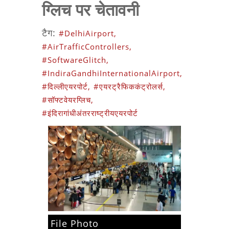
ग्लिच पर चेतावनी
टैग:
#DelhiAirport,
#AirTrafficControllers,
#SoftwareGlitch,
#IndiraGandhiInternationalAirport,
#दिल्लीएयरपोर्ट,
#एयरट्रैफिककंट्रोलर्स,
#सॉफ्टवेयरग्लिच,
#इंदिरागांधीअंतरराष्ट्रीयएयरपोर्ट
File Photo