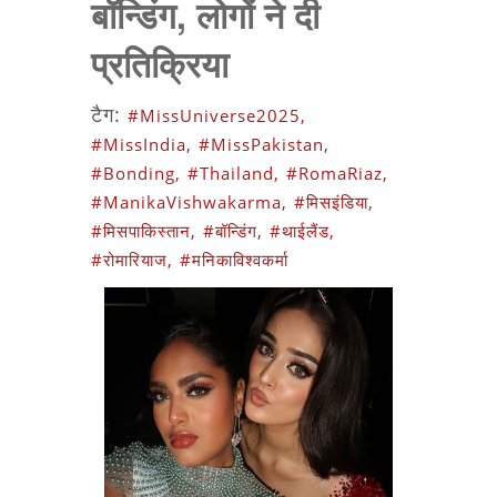
बॉन्डिंग, लोगों ने दी
प्रतिक्रिया
टैग:
#MissUniverse2025,
#MissIndia,
#MissPakistan,
#Bonding,
#Thailand,
#RomaRiaz,
#ManikaVishwakarma,
#मिसइंडिया,
#मिसपाकिस्तान,
#बॉन्डिंग,
#थाईलैंड,
#रोमारियाज,
#मनिकाविश्वकर्मा