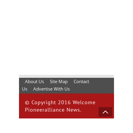
About Us
Site Map
Contact
Us
Advertise With Us
© Copyright 2016 Welcome
Pioneeralliance News.