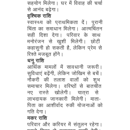
सहयोग
मिलेगा।
घर
में
विवाह
की
चर्चा
से
आनंद
बढ़ेगा।
वृश्चिक
राशि
स्वास्थ्य
को
प्राथमिकता
दें।
पुरानी
चिंता
का
समाधान
मिलेगा।
आत्मचिंतन
सही
दिशा
देगा।
परिवार
के
साथ
मनोरंजन
से
खुशी
मिलेगी।
छोटी
कहासुनी
हो
सकती
है,
लेकिन
प्रेम
से
रिश्ते
मजबूत
होंगे।
धनु
राशि
आर्थिक
मामलों
में
सावधानी
जरूरी।
सुविधाएं
बढ़ेंगी,
लेकिन
जोखिम
से
बचें।
नौकरी
की
तलाश
वालों
को
शुभ
समाचार
मिलेगा।
वरिष्ठों
से
बातचीत
नए
रास्ते
खोलेगी।
यात्रा
से
लाभदायक
जानकारी
मिलेगी।
माता-
पिता
का
आशीर्वाद
रुकी
योजनाओं
को
गति
देगा।
मकर
राशि
परिवार
और
करियर
में
संतुलन
रहेगा।