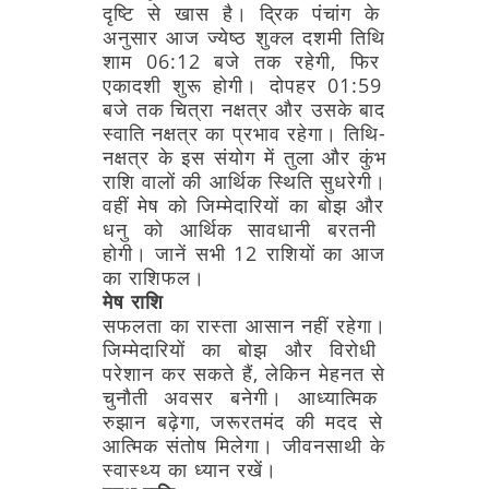
दृष्टि
से
खास
है।
द्रिक
पंचांग
के
अनुसार
आज
ज्येष्ठ
शुक्ल
दशमी
तिथि
शाम
06:12
बजे
तक
रहेगी,
फिर
एकादशी
शुरू
होगी।
दोपहर
01:59
बजे
तक
चित्रा
नक्षत्र
और
उसके
बाद
स्वाति
नक्षत्र
का
प्रभाव
रहेगा।
तिथि-
नक्षत्र
के
इस
संयोग
में
तुला
और
कुंभ
राशि
वालों
की
आर्थिक
स्थिति
सुधरेगी।
वहीं
मेष
को
जिम्मेदारियों
का
बोझ
और
धनु
को
आर्थिक
सावधानी
बरतनी
होगी।
जानें
सभी
12
राशियों
का
आज
का
राशिफल।
मेष
राशि
सफलता
का
रास्ता
आसान
नहीं
रहेगा।
जिम्मेदारियों
का
बोझ
और
विरोधी
परेशान
कर
सकते
हैं,
लेकिन
मेहनत
से
चुनौती
अवसर
बनेगी।
आध्यात्मिक
रुझान
बढ़ेगा,
जरूरतमंद
की
मदद
से
आत्मिक
संतोष
मिलेगा।
जीवनसाथी
के
स्वास्थ्य
का
ध्यान
रखें।