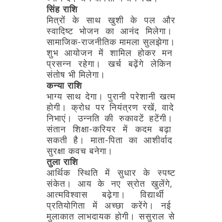
सिंह
राशि
मित्रों
के
साथ
खुशी
के
पल
और
स्वादिष्ट
भोजन
का
आनंद
मिलेगा।
सामाजिक-राजनीतिक
मामला
सुलझेगा।
शुभ
आयोजन
में
शामिल
होकर
मन
प्रसन्न
रहेगा।
खर्च
बढ़ेंगे
लेकिन
संतोष
भी
मिलेगा।
कन्या
राशि
भाग्य
साथ
देगा।
पुरानी
परेशानी
खत्म
होगी।
क्रोध
पर
नियंत्रण
रखें,
वादे
निभाएं।
उन्नति
की
रुकावटें
हटेंगी।
संतान
शिक्षा-करियर
में
कदम
बढ़ा
सकती
है।
माता-पिता
का
आशीर्वाद
सुरक्षा
कवच
बनेगा।
तुला
राशि
आर्थिक
स्थिति
में
सुधार
के
स्पष्ट
संकेत।
आय
के
नए
स्रोत
खुलेंगे,
आत्मविश्वास
बढ़ेगा।
विद्यार्थी
प्रतियोगिता
में
अच्छा
करेंगे।
नई
मुलाकात
लाभदायक
होगी।
ससुराल
से