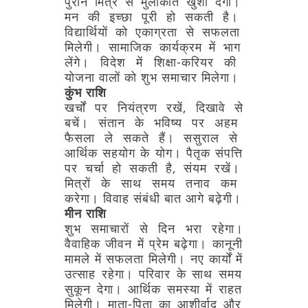
पुराने
मित्र
से
मुलाकात
खुशी
देगी।
मन
की
इच्छा
पूरी
हो
सकती
है।
विद्यार्थियों
को
एकाग्रता
से
सफलता
मिलेगी।
सामाजिक
कार्यक्रम
में
भाग
लेंगे।
विदेश
में
शिक्षा-करियर
की
योजना
वालों
को
शुभ
समाचार
मिलेगा।
कुंभ
राशि
खर्चों
पर
नियंत्रण
रखें,
दिखावे
से
बचें।
संतान
के
भविष्य
पर
अहम
फैसला
ले
सकते
हैं।
ससुराल
से
आर्थिक
सहयोग
के
योग।
पैतृक
संपत्ति
पर
चर्चा
हो
सकती
है,
संयम
रखें।
मित्रों
के
साथ
समय
तनाव
कम
करेगा।
विवाह
संबंधी
बात
आगे
बढ़ेगी।
मीन
राशि
शुभ
समाचारों
से
दिन
भरा
रहेगा।
वैवाहिक
जीवन
में
प्रेम
बढ़ेगा।
कानूनी
मामले
में
सफलता
मिलेगी।
नए
कार्यों
में
उत्साह
रहेगा।
परिवार
के
साथ
समय
सुकून
देगा।
आर्थिक
समस्या
में
राहत
मिलेगी।
माता-पिता
का
आशीर्वाद
और