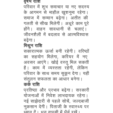
वृषभ
राशि
परिवार
में
शुभ
समाचार
या
नए
सदस्य
के
आगमन
से
माहौल
खुशनुमा
रहेगा।
समाज
में
सम्मान
बढ़ेगा।
अतीत
की
गलती
से
सीख
मिलेगी।
अधूरे
काम
पूरे
होंगे।
वाहन
सावधानी
से
चलाएं।
जीवनशैली
में
बदलाव
से
आत्मविश्वास
बढ़ेगा।
मिथुन
राशि
सकारात्मक
ऊर्जा
बनी
रहेगी।
वरिष्ठों
का
सहयोग
मिलेगा,
करियर
में
नए
अवसर
आएंगे।
खोई
वस्तु
मिल
सकती
है।
काम
में
व्यस्तता
रहेगी,
लेकिन
परिवार
के
साथ
समय
सुकून
देगा।
यही
संतुलन
सफलता
का
आधार
बनेगा।
कर्क
राशि
प्रतिष्ठा
और
प्रभाव
बढ़ेगा।
सरकारी
योजनाओं
में
निवेश
लाभदायक
रहेगा।
नई
साझेदारी
से
पहले
सोचें,
जल्दबाजी
नुकसान
देगी।
पिताजी
के
स्वास्थ्य
पर
ध्यान
दें।
धन
वापसी
में
धैर्य
रखें।