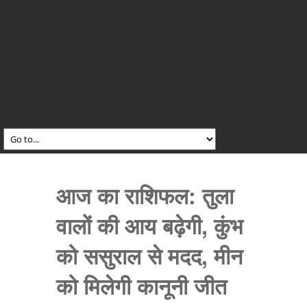
आज का राशिफल: तुला
वालों की आय बढ़ेगी, कुंभ
को ससुराल से मदद, मीन
को मिलेगी कानूनी जीत