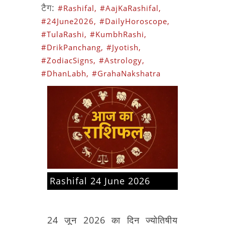
टैग:
#Rashifal,
#AajKaRashifal,
#24June2026,
#DailyHoroscope,
#TulaRashi,
#KumbhRashi,
#DrikPanchang,
#Jyotish,
#ZodiacSigns,
#Astrology,
#DhanLabh,
#GrahaNakshatra
Rashifal 24 June 2026
24
जून
2026
का
दिन
ज्योतिषीय