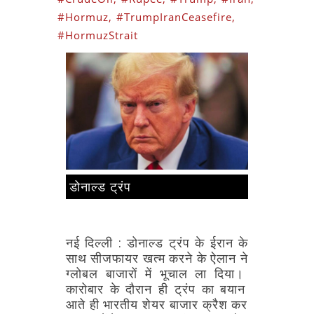
#Hormuz,
#TrumpIranCeasefire,
#HormuzStrait
डोनाल्ड ट्रंप
नई दिल्ली : 
डोनाल्ड
ट्रंप
के
ईरान
के
साथ
सीजफायर
खत्म
करने
के
ऐलान
ने
ग्लोबल
बाजारों
में
भूचाल
ला
दिया।
कारोबार
के
दौरान
ही
ट्रंप
का
बयान
आते
ही
भारतीय
शेयर
बाजार
क्रैश
कर