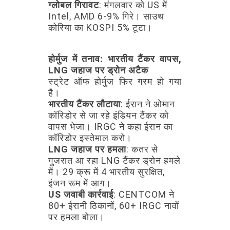
ग्लोबल
गिरावट
:
मंगलवार
को
US
में
Intel,
AMD
6-9%
गिरे।
साउथ
कोरिया
का
KOSPI
5%
टूटा।
होर्मुज
में
तनाव:
भारतीय
टैंकर
वापस,
LNG
जहाज
पर
ड्रोन
अटैक
स्ट्रेट
ऑफ
होर्मुज
फिर
गरम
हो
गया
है।
भारतीय
टैंकर
लौटाया
:
ईरान
ने
ओमान
कॉरिडोर
से
जा
रहे
इंडियन
टैंकर
को
वापस
भेजा।
IRGC
ने
कहा
ईरान
का
कॉरिडोर
इस्तेमाल
करो।
LNG
जहाज
पर
हमला
:
कतर
से
गुजरात
आ
रहा
LNG
टैंकर
ड्रोन
हमले
में।
29
क्रू
में
4
भारतीय
सुरक्षित,
इंजन
रूम
में
आग।
US
जवाबी
कार्रवाई
:
CENTCOM
ने
80+
ईरानी
ठिकानों,
60+
IRGC
नावों
पर
हमला
बोला।