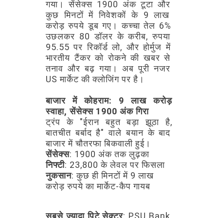
गया।
सेंसेक्स
1900
अंक
टूटा
और
कुछ
मिनटों
में
निवेशकों
के
9
लाख
करोड़
रुपये
डूब
गए।
कच्चा
तेल
6%
उछलकर
80
डॉलर
के
करीब,
रुपया
95.55
पर
रिकॉर्ड
लो,
और
होर्मुज
में
भारतीय
टैंकर
को
रोकने
की
खबर
से
तनाव
और
बढ़
गया।
अब
पूरी
नजर
US
मार्केट
की
क्लोजिंग
पर
है।
बाजार
में
कोहराम:
9
लाख
करोड़
स्वाहा,
सेंसेक्स
1900
अंक
गिरा
ट्रंप
के
"ईरान
बहुत
बड़ा
झूठा
है,
बातचीत
बर्बाद
है"
वाले
बयान
के
बाद
बाजार
में
चौतरफा
बिकवाली
हुई।
सेंसेक्स
:
1900
अंक
तक
लुढ़का
निफ्टी
:
23,800
के
लेवल
पर
फिसला
नुकसान
:
कुछ
ही
मिनटों
में
9
लाख
करोड़
रुपये
का
मार्केट-कैप
गायब
सबसे
ज्यादा
पिटे
सेक्टर
:
PSU
Bank,