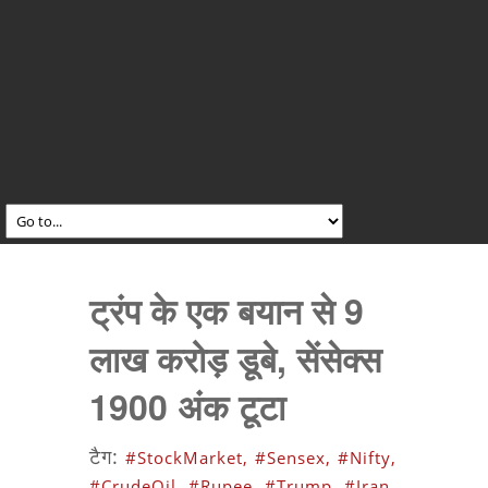
ट्रंप के एक बयान से 9
लाख करोड़ डूबे, सेंसेक्स
1900 अंक टूटा
टैग:
#StockMarket,
#Sensex,
#Nifty,
#CrudeOil,
#Rupee,
#Trump,
#Iran,