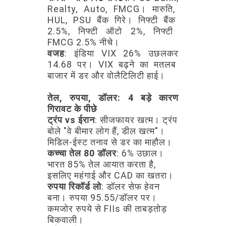
Realty,
Auto,
FMCG।
मारुति,
HUL,
PSU
बैंक
गिरे।
निफ्टी
बैंक
2.5%,
निफ्टी
ऑटो
2%,
निफ्टी
FMCG
2.5%
नीचे।
वजह
:
इंडिया
VIX
26%
उछलकर
14.68
पर।
VIX
बढ़ने
का
मतलब
बाजार
में
डर
और
वोलैटिलिटी
हाई।
तेल,
रुपया,
डॉलर:
4
बड़े
कारण
गिरावट
के
पीछे
ट्रंप
vs
ईरान
:
सीजफायर
खत्म।
ट्रंप
बोले
"वे
बीमार
लोग
हैं,
डील
खत्म"।
मिडिल-ईस्ट
तनाव
से
डर
का
माहौल।
कच्चा
तेल
80
डॉलर
:
6%
उछाल।
भारत
85%
तेल
आयात
करता
है,
इसलिए
महंगाई
और
CAD
का
खतरा।
रुपया
रिकॉर्ड
लो
:
डॉलर
सेफ
हेवन
बना।
रुपया
95.55/डॉलर
पर।
कमजोर
रुपये
से
FIIs
की
ताबड़तोड़
बिकवाली।