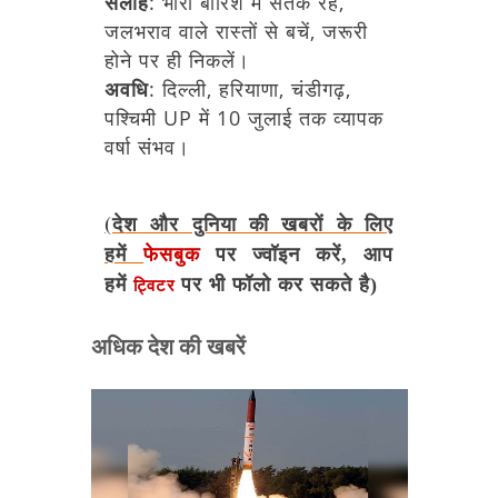
सलाह
:
भारी
बारिश
में
सतर्क
रहें,
जलभराव
वाले
रास्तों
से
बचें,
जरूरी
होने
पर
ही
निकलें।
अवधि
:
दिल्ली,
हरियाणा,
चंडीगढ़,
पश्चिमी
UP
में
10
जुलाई
तक
व्यापक
वर्षा
संभव।
(देश और दुनिया की खबरों के लिए
हमें
फेसबुक
पर ज्वॉइन करें, आप
हमें
पर भी फॉलो कर सकते है)
ट्विटर
अधिक देश की खबरें