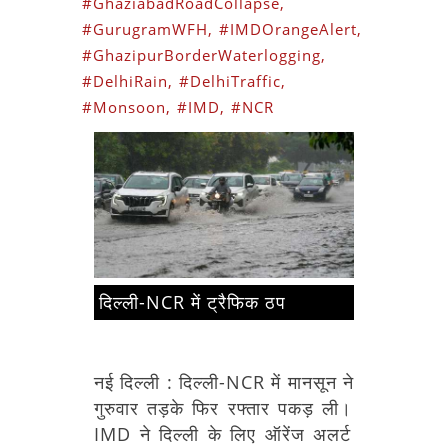
#GhaziabadRoadCollapse,
#GurugramWFH,
#IMDOrangeAlert,
#GhazipurBorderWaterlogging,
#DelhiRain,
#DelhiTraffic,
#Monsoon,
#IMD,
#NCR
दिल्ली-NCR में ट्रैफिक ठप
नई दिल्ली : 
दिल्ली-NCR
में
मानसून
ने
गुरुवार
तड़के
फिर
रफ्तार
पकड़
ली।
IMD
ने
दिल्ली
के
लिए
ऑरेंज
अलर्ट