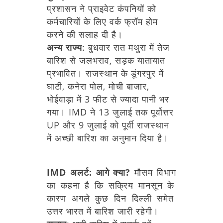
प्रशासन
ने
प्राइवेट
कंपनियों
को
कर्मचारियों
के
लिए
वर्क
फ्रॉम
होम
करने
की
सलाह
दी
है।
अन्य
राज्य
:
बुधवार
रात
मथुरा
में
तेज
बारिश
से
जलभराव,
सड़क
यातायात
प्रभावित।
राजस्थान
के
डूंगरपुर
में
घाटी,
कनेरा
पोल,
मोची
बाजार,
भोईवाड़ा
में
3
फीट
से
ज्यादा
पानी
भर
गया।
IMD
ने
13
जुलाई
तक
पूर्वोत्तर
UP
और
9
जुलाई
को
पूर्वी
राजस्थान
में
अच्छी
बारिश
का
अनुमान
दिया
है।
IMD
अलर्ट:
आगे
क्या?
मौसम
विभाग
का
कहना
है
कि
सक्रिय
मानसून
के
कारण
अगले
कुछ
दिन
दिल्ली
समेत
उत्तर
भारत
में
बारिश
जारी
रहेगी।