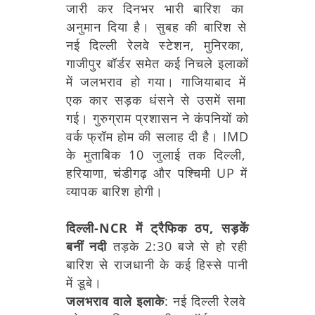
जारी
कर
दिनभर
भारी
बारिश
का
अनुमान
दिया
है।
सुबह
की
बारिश
से
नई
दिल्ली
रेलवे
स्टेशन,
मुनिरका,
गाजीपुर
बॉर्डर
समेत
कई
निचले
इलाकों
में
जलभराव
हो
गया।
गाजियाबाद
में
एक
कार
सड़क
धंसने
से
उसमें
समा
गई।
गुरुग्राम
प्रशासन
ने
कंपनियों
को
वर्क
फ्रॉम
होम
की
सलाह
दी
है।
IMD
के
मुताबिक
10
जुलाई
तक
दिल्ली,
हरियाणा,
चंडीगढ़
और
पश्चिमी
UP
में
व्यापक
बारिश
होगी।
दिल्ली-NCR
में
ट्रैफिक
ठप,
सड़कें
बनीं
नदी
तड़के
2:30
बजे
से
हो
रही
बारिश
से
राजधानी
के
कई
हिस्से
पानी
में
डूबे।
जलभराव
वाले
इलाके
:
नई
दिल्ली
रेलवे