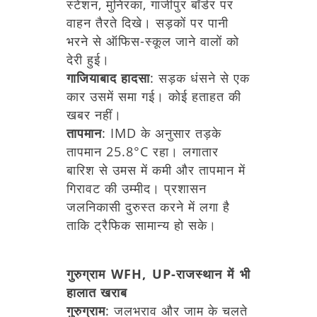
स्टेशन,
मुनिरका,
गाजीपुर
बॉर्डर
पर
वाहन
तैरते
दिखे।
सड़कों
पर
पानी
भरने
से
ऑफिस-स्कूल
जाने
वालों
को
देरी
हुई।
गाजियाबाद
हादसा
:
सड़क
धंसने
से
एक
कार
उसमें
समा
गई।
कोई
हताहत
की
खबर
नहीं।
तापमान
:
IMD
के
अनुसार
तड़के
तापमान
25.8°C
रहा।
लगातार
बारिश
से
उमस
में
कमी
और
तापमान
में
गिरावट
की
उम्मीद।
प्रशासन
जलनिकासी
दुरुस्त
करने
में
लगा
है
ताकि
ट्रैफिक
सामान्य
हो
सके।
गुरुग्राम
WFH,
UP-राजस्थान
में
भी
हालात
खराब
गुरुग्राम
:
जलभराव
और
जाम
के
चलते