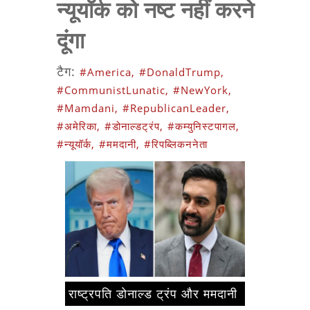
न्यूयॉर्क को नष्ट नहीं करने
दूंगा
टैग:
#America,
#DonaldTrump,
#CommunistLunatic,
#NewYork,
#Mamdani,
#RepublicanLeader,
#अमेरिका,
#डोनाल्डट्रंप,
#कम्युनिस्टपागल,
#न्यूयॉर्क,
#ममदानी,
#रिपब्लिकननेता
राष्ट्रपति डोनाल्ड ट्रंप और ममदानी