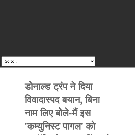
डोनाल्ड ट्रंप ने दिया
विवादास्पद बयान, बिना
नाम लिए बोले-मैं इस
'कम्युनिस्ट पागल' को