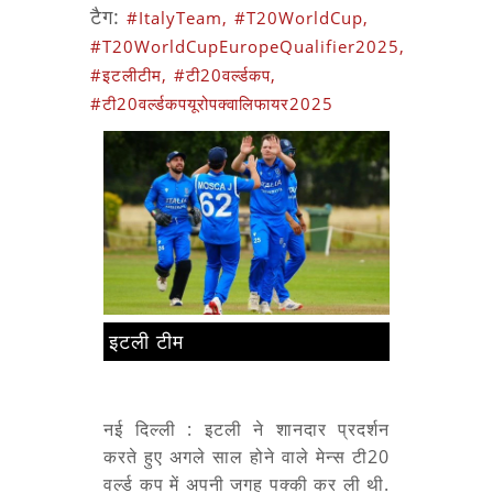
टैग:
#ItalyTeam,
#T20WorldCup,
#T20WorldCupEuropeQualifier2025,
#इटलीटीम,
#टी20वर्ल्डकप,
#टी20वर्ल्डकपयूरोपक्वालिफायर2025
इटली टीम
नई दिल्ली : इटली ने शानदार प्रदर्शन
करते हुए अगले साल होने वाले मेन्स टी20
वर्ल्ड कप में अपनी जगह पक्की कर ली थी.