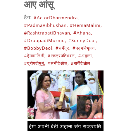
आए आंसू
टैग:
#ActorDharmendra,
#PadmaVibhushan,
#HemaMalini,
#RashtrapatiBhavan,
#Ahana,
#DraupadiMurmu,
#SunnyDeol,
#BobbyDeol,
#धर्मेंद्र,
#पद्मविभूषण,
#हेमामालिनी,
#राष्ट्रपतिभवन,
#अहाना,
#द्रौपदीमुर्मू,
#सनीदेओल,
#बॉबीदेओल
हेमा अपनी बेटी अहाना संग राष्ट्रपति