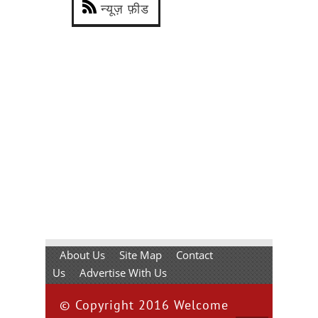
न्यूज़ फ़ीड
About Us
Site Map
Contact
Us
Advertise With Us
© Copyright 2016 Welcome