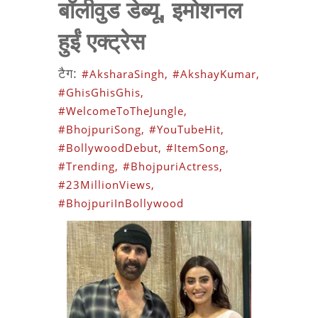
बॉलीवुड डेब्यू, इमोशनल
हुईं एक्ट्रेस
टैग:
#AksharaSingh,
#AkshayKumar,
#GhisGhisGhis,
#WelcomeToTheJungle,
#BhojpuriSong,
#YouTubeHit,
#BollywoodDebut,
#ItemSong,
#Trending,
#BhojpuriActress,
#23MillionViews,
#BhojpuriInBollywood