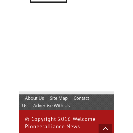
About Us
Site Map
Contact
Us
Advertise With Us
© Copyright 2016 Welcome
Pioneeralliance News.