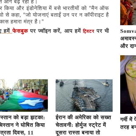
त
आगे
बढ़
रहा
है।
र
किया
और
इंडोनेशिया
में
बसे
भारतीयों
को
"मैन
ऑफ
वो
से
कहा,
"जो
योजनाएं
बताईं
उन
पर
न
कॉपीराइट
है
कास
हमारा
मंत्र
है।"
ए हमें
Somva
फेसबुक
पर ज्वॉइन करें, आप हमें
पर भी
ट्विटर
अमावस्य
और दान
िस्तान को बड़ा झटका:
ईरान की अमेरिका को सख्त
गर्मी म
िस्तान ने घोषित किया
चेतावनी: होर्मुज स्ट्रेट में
तरह बना
ंत्रता दिवस, 11
दूसरा रास्ता बनाया तो