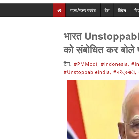
राज्य/उत्तर प्रदेश
देश
विदेश
बि
भारत Unstoppable है
को संबोधित कर बोले 
टैग:
#PMModi,
#Indonesia,
#In
#UnstoppableIndia,
#नरेंद्रमोदी,