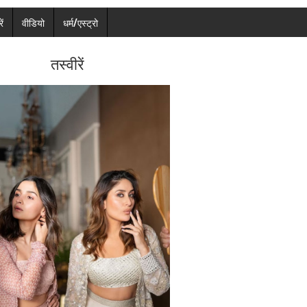
ें
वीडियो
धर्म/एस्ट्रो
तस्वीरें