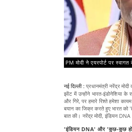
PM मोदी ने एयरपोर्ट पर स्वागत 
प्रधानमंत्री
नरेंद्र
मोदी
द
नई दिल्ली :
इवेंट
में
उन्होंने
भारत-इंडोनेशिया
के
स
और
गिरे,
पर
हमारे
रिश्ते
हमेशा
कायम
बयान
का
जिक्र
करते
हुए
भारत
को
'
बात
की।
नरेंद्र
मोदी,
इंडियन
DNA
'इंडियन
DNA'
और
'कुछ-कुछ
हो