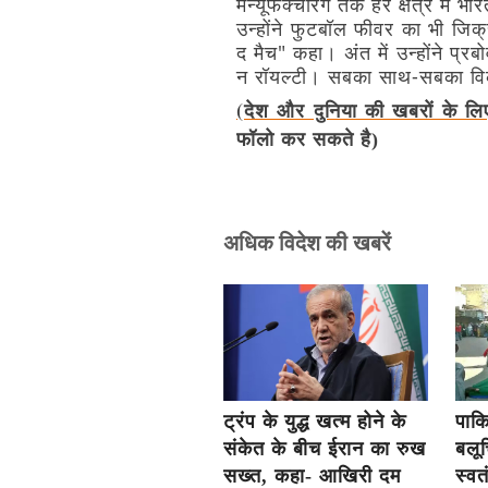
मैन्यूफैक्चरिंग
तक
हर
क्षेत्र
में
भार
उन्होंने
फुटबॉल
फीवर
का
भी
जिक्
द
मैच"
कहा।
अंत
में
उन्होंने
प्रबो
न
रॉयल्टी।
सबका
साथ-सबका
वि
(देश और दुनिया की खबरों के लि
फॉलो कर सकते है)
अधिक विदेश की खबरें
ट्रंप के युद्ध खत्म होने के
पाक
संकेत के बीच ईरान का रुख
बलूच
सख्त, कहा- आखिरी दम
स्वत