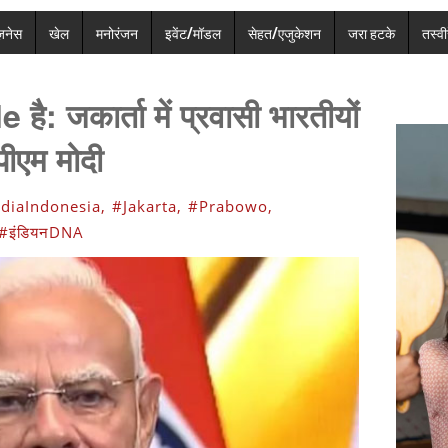
ज़नेस
खेल
मनोरंजन
इवेंट/मॉडल
सेहत/एजुकेशन
जरा हटके
तस्वीर
: जकार्ता में प्रवासी भारतीयों
पीएम मोदी
diaIndonesia,
#Jakarta,
#Prabowo,
#इंडियनDNA