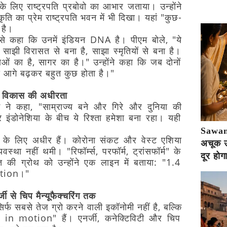
के
लिए
राष्ट्रपति
प्रबोवो
का
आभार
जताया।
उन्होंने
कृति
का
प्रेम
राष्ट्रपति
भवन
में
भी
दिखा।
यहां
"कुछ-
है।
से
कहा
कि
उनमें
इंडियन
DNA
है।
पीएम
बोले,
"ये
साझी
विरासत
से
बना
है,
साझा
स्मृतियों
से
बना
है।
ाओं
का
है,
सागर
का
है।"
उन्होंने
कहा
कि
जब
दोनों
े
आगे
बढ़कर
बहुत
कुछ
होता
है।"
विकास
की
अधीरता
म
ने
कहा,
"साम्राज्य
बने
और
गिरे
और
दुनिया
की
र
इंडोनेशिया
के
बीच
ये
रिश्ता
हमेशा
बना
रहा।
यही
Sawan 
के
लिए
अधीर
हैं।
कोरोना
संकट
और
वेस्ट
एशिया
अचूक उप
यवस्था
नहीं
थमी।
"रिफॉर्म्स,
परफॉर्म,
ट्रांसफॉर्म"
के
दूर होग
त
की
ग्रोथ
को
उन्होंने
एक
लाइन
में
बताया:
"1.4
ion।"
जी
से
चिप
मैन्यूफैक्चरिंग
तक
िर्फ
सबसे
तेज
ग्रो
करने
वाली
इकॉनोमी
नहीं
है,
बल्कि
s
in
motion"
हैं।
एनर्जी,
कनेक्टिविटी
और
चिप