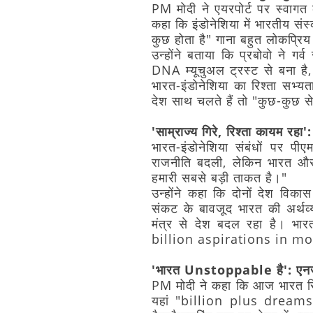
PM
मोदी
ने
एयरपोर्ट
पर
स्वागत
कहा
कि
इंडोनेशिया
में
भारतीय
संस्
कुछ
होता
है"
गाना
बहुत
लोकप्रिय
उन्होंने
बताया
कि
प्रबोवो
ने
गर्व
DNA
म्यूचुअल
ट्रस्ट
से
बना
है,
भारत-इंडोनेशिया
का
रिश्ता
सभ्यत
देश
साथ
चलते
हैं
तो
"कुछ-कुछ
स
'साम्राज्य
गिरे,
रिश्ता
कायम
रहा':
भारत-इंडोनेशिया
संबंधों
पर
पीए
राजनीति
बदली,
लेकिन
भारत
औ
हमारी
सबसे
बड़ी
ताकत
है।"
उन्होंने
कहा
कि
दोनों
देश
विकास
संकट
के
बावजूद
भारत
की
अर्थव्
मंत्र
से
देश
बदल
रहा
है।
भार
billion
aspirations
in
mot
'भारत
Unstoppable
है':
एनर्
PM
मोदी
ने
कहा
कि
आज
भारत
स
यहां
"billion
plus
dream