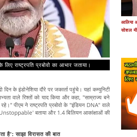
आलिया औ
सोशल मी
के लिए राष्ट्रपति प्रबोवो का आभार जताया।
ो
दिन
के
इंडोनेशिया
दौरे
पर
जकार्ता
पहुंचे।
यहां
कम्युनिटी
भ्यता
वाले
रिश्तों
को
याद
किया
और
कहा,
"साम्राज्य
बने
रहे।"
पीएम
ने
राष्ट्रपति
प्रबोवो
के
"इंडियन
DNA"
वाले
Unstoppable'
बताया
और
1.4
बिलियन
आकांक्षाओं
की
ता
है':
साझा
विरासत
की
बात