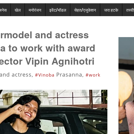
ज़नेस
खेल
मनोरंजन
इवेंट/मॉडल
सेहत/एजुकेशन
जरा हटके
तस्वीर
rmodel and actress
a to work with award
ector Vipin Agnihotri
and actress,
Prasanna,
#Vinoba
#work