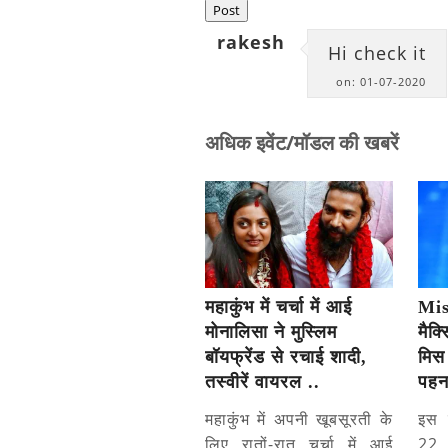
Post
rakesh
Hi check it
on: 01-07-2020
अधिक इवेंट/मॉडल की खबरें
महाकुंभ में चर्चा में आई
Mis
मोनालिसा ने मुस्लिम
मैक्
बॉयफ्रेंड से रचाई शादी,
मिस 
तस्वीरें वायरल ..
पहन
महाकुंभ में अपनी खूबसूरती के
इस क
लिए रातों-रात चर्चा में आई
22 