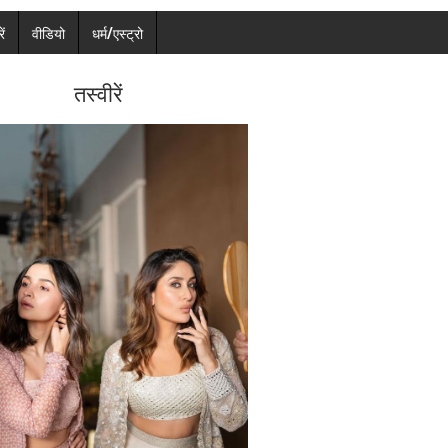
ें
वीडियो
धर्म/एस्ट्रो
तस्वीरें