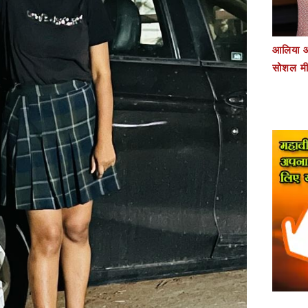
आलिया औ
सोशल मी