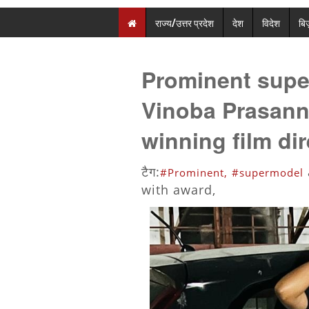
राज्य/उत्तर प्रदेश
देश
विदेश
बि
Prominent supe
Vinoba Prasann
winning film dir
टैग:
#Prominent,
#supermodel
with award,