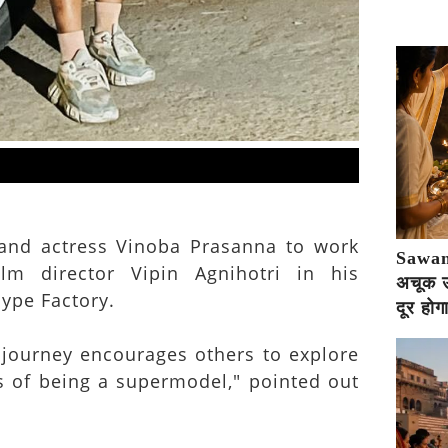
and actress Vinoba Prasanna to work
Sawan 
lm director Vipin Agnihotri in his
अचूक उप
ype Factory.
दूर होग
 journey encourages others to explore
 of being a supermodel," pointed out