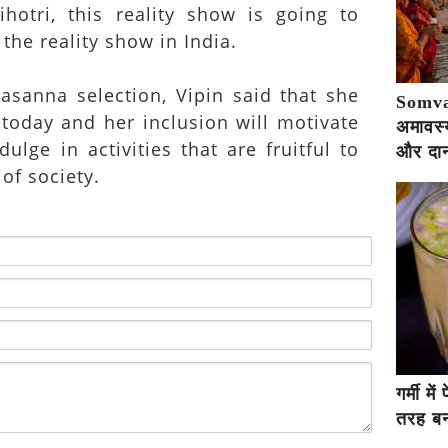
hotri, this reality show is going to
the reality show in India.
asanna selection, Vipin said that she
Somva
 today and her inclusion will motivate
अमावस्य
dulge in activities that are fruitful to
और दान
of society.
गर्मी म
तरह बना