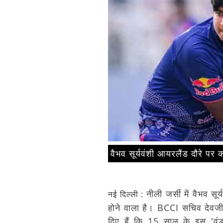
वैभव सूर्यवंशी आयरलैंड दौरे पर क
नीली जर्सी में वैभव सू
नई दिल्ली :
होने वाला है। BCCI सचिव देवज
दिए हैं कि 15 साल के इस 'वंड