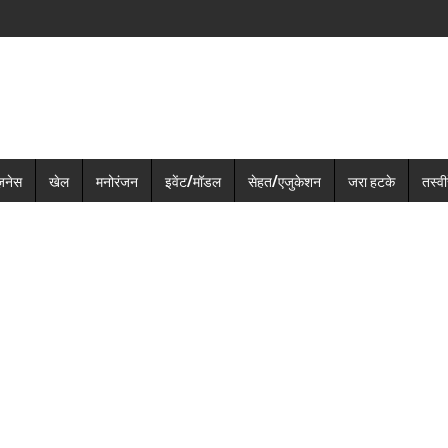
ज़नेस
खेल
मनोरंजन
इवेंट/मॉडल
सेहत/एजुकेशन
जरा हटके
तस्वीर