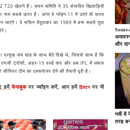
 2 T20 खेलने हैं। चयन समिति ने 35 संभावित खिलाड़ियों
 का नाम सबसे ऊपर है। अगर वे प्लेइंग-11 में उतरे तो भारत
न जाएंगे। वे सचिन तेंदुलकर का 1989 में बना सबसे युवा
Somva
ेंगे।
अमावस्य
और दान
I प्रमुख जय शाह के साथ बैठे दिखे थे, जिससे साफ है कि
ै। रणजी ट्रॉफी, अंडर-19 वर्ल्ड कप और अब IPL में धमाल
 सीनियर टीम का एक्सपोजर देने की तैयारी पूरी है।
ए हमें
फेसबुक
पर ज्वॉइन करें, आप हमें
पर भी
ट्विटर
गर्मी म
तरह बना