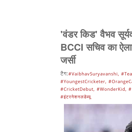
'वंडर किड' वैभव सूर्यव
BCCI सचिव का ऐलान,
जर्सी
टैग:
#VaibhavSuryavanshi,
#Tea
#YoungestCricketer,
#OrangeC
#CricketDebut,
#WonderKid,
#
#इंटरनेशनलडेब्यू