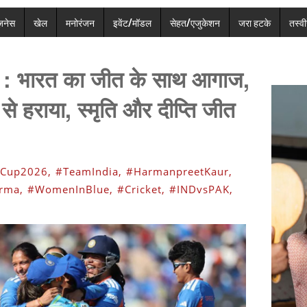
ज़नेस
खेल
मनोरंजन
इवेंट/मॉडल
सेहत/एजुकेशन
जरा हटके
तस्वीर
प : भारत का जीत के साथ आगाज,
े हराया, स्मृति और दीप्ति जीत
Cup2026,
#TeamIndia,
#HarmanpreetKaur,
rma,
#WomenInBlue,
#Cricket,
#INDvsPAK,