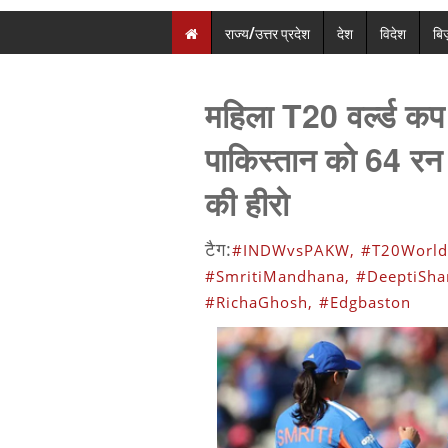
राज्य/उत्तर प्रदेश
देश
विदेश
बि
महिला T20 वर्ल्ड क
पाकिस्तान को 64 रन स
की हीरो
टैग:
#INDWvsPAKW,
#T20World
#SmritiMandhana,
#DeeptiSha
#RichaGhosh,
#Edgbaston