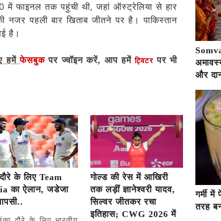
0 में फाइनल तक पहुंची थी, जहां ऑस्ट्रेलिया से हार
की नजर पहली बार खिताब जीतने पर है। पाकिस्तान
ाई है।
Somva
ए हमें
फेसबुक
पर ज्वॉइन करें, आप हमें
पर भी
ट्विटर
अमावस्य
और दान
दौरे के लिए Team
गोल्ड की रेस में आखिरी
ia का ऐलान, जडेजा
तक लड़ीं ज्ञानेश्वरी यादव,
गर्मी म
वापसी..
सिल्वर जीतकर रचा
तरह बना
इतिहास; CWG 2026 में
लंका दौरे के लिए भारतीय