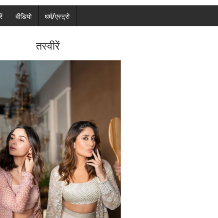
ें
वीडियो
धर्म/एस्ट्रो
तस्वीरें