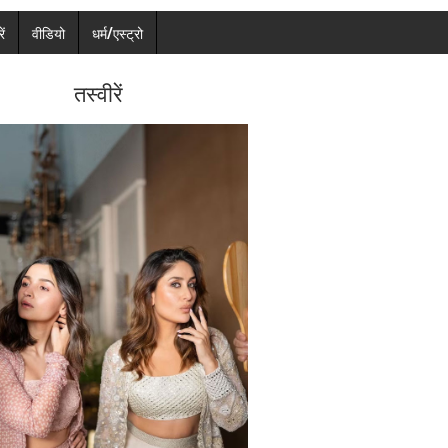
ें
वीडियो
धर्म/एस्ट्रो
तस्वीरें