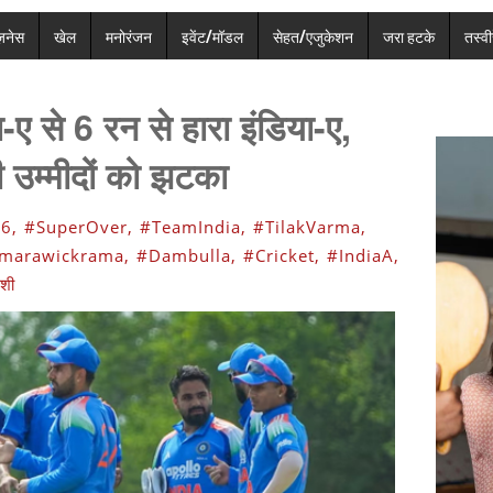
ज़नेस
खेल
मनोरंजन
इवेंट/मॉडल
सेहत/एजुकेशन
जरा हटके
तस्वीर
-ए से 6 रन से हारा इंडिया-ए,
 उम्मीदों को झटका
6,
#SuperOver,
#TeamIndia,
#TilakVarma,
marawickrama,
#Dambulla,
#Cricket,
#IndiaA,
ंशी