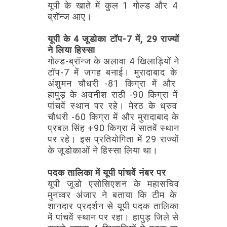
यूपी
के
खाते
में
कुल
1
गोल्ड
और
4
ब्रॉन्ज
आए।
यूपी
के
4
जूडोका
टॉप-7
में,
29
राज्यों
ने
लिया
हिस्सा
गोल्ड-ब्रॉन्ज
के
अलावा
4
खिलाड़ियों
ने
टॉप-7
में
जगह
बनाई।
मुरादाबाद
के
अंशुमन
चौधरी
-81
किग्रा
में
और
हापुड़
के
अवनीश
राठी
-90
किग्रा
में
पांचवें
स्थान
पर
रहे।
मेरठ
के
ध्रुव
चौधरी
-60
किग्रा
में
और
मुरादाबाद
के
प्रबल
सिंह
+90
किग्रा
में
सातवें
स्थान
पर
रहे।
इस
प्रतियोगिता
में
29
राज्यों
के
जूडोकाओं
ने
हिस्सा
लिया
था।
पदक
तालिका
में
यूपी
पांचवें
नंबर
पर
यूपी
जूडो
एसोसिएशन
के
महासचिव
मुनव्वर
अंजार
ने
बताया
कि
टीम
के
शानदार
प्रदर्शन
से
यूपी
पदक
तालिका
में
पांचवें
स्थान
पर
रहा।
हापुड़
जिले
से