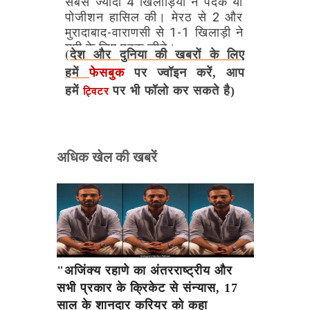
सबसे
ज्यादा
4
खिलाड़ियों
ने
पदक
या
पोजीशन
हासिल
की।
मेरठ
से
2
और
मुरादाबाद-वाराणसी
से
1-1
खिलाड़ी
ने
यूपी
के
लिए
पदक
जीते।
(देश और दुनिया की खबरों के लिए
हमें
फेसबुक
पर ज्वॉइन करें, आप
हमें
पर भी फॉलो कर सकते है)
ट्विटर
अधिक खेल की खबरें
"अजिंक्य रहाणे का अंतरराष्ट्रीय और
सभी प्रकार के क्रिकेट से संन्यास, 17
साल के शानदार करियर को कहा