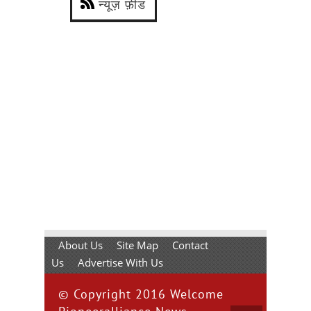
न्यूज़ फ़ीड
About Us
Site Map
Contact
Us
Advertise With Us
© Copyright 2016 Welcome