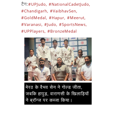
टैग:
#UPJudo,
#NationalCadetJudo,
#Chandigarh,
#VaibhavSen,
#GoldMedal,
#Hapur,
#Meerut,
#Varanasi,
#Judo,
#SportsNews,
#UPPlayers,
#BronzeMedal
मेरठ के वैभव सेन ने गोल्ड जीता,
जबकि हापुड़, वाराणसी के खिलाड़ियों
ने ब्रॉन्ज पर कब्जा किया।