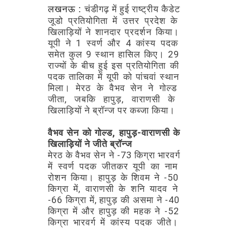
चंडीगढ़
में
हुई
राष्ट्रीय
कैडेट
लखनऊ :
जूडो
प्रतियोगिता
में
उत्तर
प्रदेश
के
खिलाड़ियों
ने
शानदार
प्रदर्शन
किया।
यूपी
ने
1
स्वर्ण
और
4
कांस्य
पदक
समेत
कुल
9
स्थान
हासिल
किए।
29
राज्यों
के
बीच
हुई
इस
प्रतियोगिता
की
पदक
तालिका
में
यूपी
को
पांचवां
स्थान
मिला।
मेरठ
के
वैभव
सेन
ने
गोल्ड
जीता,
जबकि
हापुड़,
वाराणसी
के
खिलाड़ियों
ने
ब्रॉन्ज
पर
कब्जा
किया।
वैभव
सेन
को
गोल्ड,
हापुड़-वाराणसी
के
खिलाड़ियों
ने
जीते
ब्रॉन्ज
मेरठ
के
वैभव
सेन
ने
-73
किग्रा
भारवर्ग
में
स्वर्ण
पदक
जीतकर
यूपी
का
नाम
रोशन
किया।
हापुड़
के
शिवम
ने
-50
किग्रा
में,
वाराणसी
के
शनि
यादव
ने
-66
किग्रा
में,
हापुड़
की
असमा
ने
-40
किग्रा
में
और
हापुड़
की
महक
ने
-52
किग्रा
भारवर्ग
में
कांस्य
पदक
जीते।