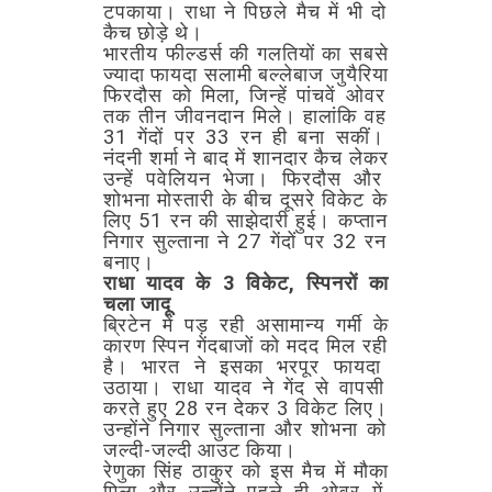
टपकाया।
राधा
ने
पिछले
मैच
में
भी
दो
कैच
छोड़े
थे।
भारतीय
फील्डर्स
की
गलतियों
का
सबसे
ज्यादा
फायदा
सलामी
बल्लेबाज
जुयैरिया
फिरदौस
को
मिला,
जिन्हें
पांचवें
ओवर
तक
तीन
जीवनदान
मिले।
हालांकि
वह
31
गेंदों
पर
33
रन
ही
बना
सकीं।
नंदनी
शर्मा
ने
बाद
में
शानदार
कैच
लेकर
उन्हें
पवेलियन
भेजा।
फिरदौस
और
शोभना
मोस्तारी
के
बीच
दूसरे
विकेट
के
लिए
51
रन
की
साझेदारी
हुई।
कप्तान
निगार
सुल्ताना
ने
27
गेंदों
पर
32
रन
बनाए।
राधा
यादव
के
3
विकेट,
स्पिनरों
का
चला
जादू
ब्रिटेन
में
पड़
रही
असामान्य
गर्मी
के
कारण
स्पिन
गेंदबाजों
को
मदद
मिल
रही
है।
भारत
ने
इसका
भरपूर
फायदा
उठाया।
राधा
यादव
ने
गेंद
से
वापसी
करते
हुए
28
रन
देकर
3
विकेट
लिए।
उन्होंने
निगार
सुल्ताना
और
शोभना
को
जल्दी-जल्दी
आउट
किया।
रेणुका
सिंह
ठाकुर
को
इस
मैच
में
मौका
मिला
और
उन्होंने
पहले
ही
ओवर
में