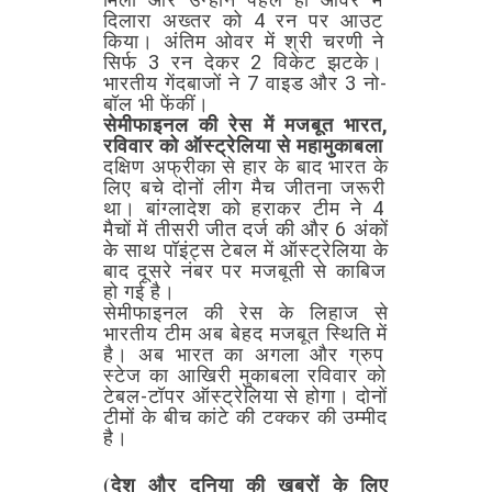
दिलारा
अख्तर
को
4
रन
पर
आउट
किया।
अंतिम
ओवर
में
श्री
चरणी
ने
सिर्फ
3
रन
देकर
2
विकेट
झटके।
भारतीय
गेंदबाजों
ने
7
वाइड
और
3
नो-
बॉल
भी
फेंकीं।
सेमीफाइनल
की
रेस
में
मजबूत
भारत,
रविवार
को
ऑस्ट्रेलिया
से
महामुकाबला
दक्षिण
अफ्रीका
से
हार
के
बाद
भारत
के
लिए
बचे
दोनों
लीग
मैच
जीतना
जरूरी
था।
बांग्लादेश
को
हराकर
टीम
ने
4
मैचों
में
तीसरी
जीत
दर्ज
की
और
6
अंकों
के
साथ
पॉइंट्स
टेबल
में
ऑस्ट्रेलिया
के
बाद
दूसरे
नंबर
पर
मजबूती
से
काबिज
हो
गई
है।
सेमीफाइनल
की
रेस
के
लिहाज
से
भारतीय
टीम
अब
बेहद
मजबूत
स्थिति
में
है।
अब
भारत
का
अगला
और
ग्रुप
स्टेज
का
आखिरी
मुकाबला
रविवार
को
टेबल-टॉपर
ऑस्ट्रेलिया
से
होगा।
दोनों
टीमों
के
बीच
कांटे
की
टक्कर
की
उम्मीद
है।
(देश और दुनिया की खबरों के लिए