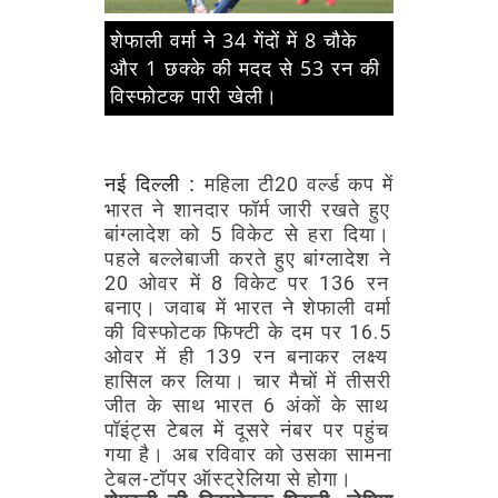
शेफाली वर्मा ने 34 गेंदों में 8 चौके
और 1 छक्के की मदद से 53 रन की
विस्फोटक पारी खेली।
महिला
टी20
वर्ल्ड
कप
में
नई दिल्ली :
भारत
ने
शानदार
फॉर्म
जारी
रखते
हुए
बांग्लादेश
को
5
विकेट
से
हरा
दिया।
पहले
बल्लेबाजी
करते
हुए
बांग्लादेश
ने
20
ओवर
में
8
विकेट
पर
136
रन
बनाए।
जवाब
में
भारत
ने
शेफाली
वर्मा
की
विस्फोटक
फिफ्टी
के
दम
पर
16.5
ओवर
में
ही
139
रन
बनाकर
लक्ष्य
हासिल
कर
लिया।
चार
मैचों
में
तीसरी
जीत
के
साथ
भारत
6
अंकों
के
साथ
पॉइंट्स
टेबल
में
दूसरे
नंबर
पर
पहुंच
गया
है।
अब
रविवार
को
उसका
सामना
टेबल-टॉपर
ऑस्ट्रेलिया
से
होगा।