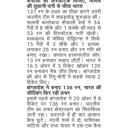
शेफाली
की
विस्फोटक
फिफ्टी,
जेमिमा
की
तूफानी
पारी
से
जीता
भारत
137
रन
के
लक्ष्य
का
पीछा
करने
उतरी
भारतीय
टीम
ने
ताबड़तोड़
शुरुआत
की।
सलामी
बल्लेबाज
शेफाली
वर्मा
ने
34
गेंदों
में
8
चौके
और
1
छक्के
की
मदद
से
53
रन
की
विस्फोटक
पारी
खेली।
मध्यक्रम
में
जेमिमा
रोड्रिग्स
ने
सिर्फ
15
गेंदों
में
3
चौके
और
1
छक्का
लगाकर
26
रन
बनाए
और
रन
गति
को
बनाए
रखा।
कप्तान
हरमनप्रीत
कौर
13
रन
बनाकर
नाबाद
लौटीं।
भारत
ने
16.5
ओवर
में
5
विकेट
खोकर
139
रन
बनाकर
मैच
जीत
लिया।
बांग्लादेश
की
ओर
से
रितु
मोनी
ने
सबसे
ज्यादा
2
विकेट
लिए।
बांग्लादेश
ने
बनाए
136
रन,
भारत
की
फील्डिंग
फिर
रही
लचर
इससे
पहले
बांग्लादेश
ने
20
ओवर
में
8
विकेट
पर
136
रन
बनाए।
भारतीय
टीम
का
लचर
क्षेत्ररक्षण
का
सिलसिला
जारी
रहा।
पावरप्ले
में
ही
चार
आसान
कैच
छूटे।
नंदनी
शर्मा
ने
दो,
यास्तिका
भाटिया
और
राधा
यादव
ने
एक-एक
कैच