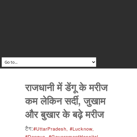
राजधानी में डेंगू के मरीज
कम लेकिन सर्दी, जुखाम
और बुखार के बढ़े मरीज
टैग:
#UttarPradesh,
#Lucknow,
#Dengue,
#GovernmentHospital,