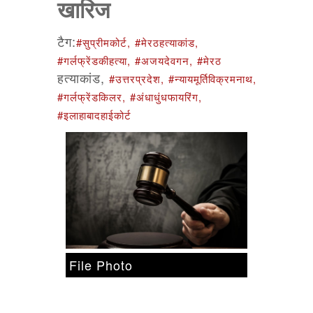
खारिज
टैग:
#सुप्रीमकोर्ट,
#मेरठहत्याकांड,
#गर्लफ्रेंडकीहत्या,
#अजयदेवगन,
#मेरठ
हत्याकांड,
#उत्तरप्रदेश,
#न्यायमूर्तिविक्रमनाथ,
#गर्लफ्रेंडकिलर,
#अंधाधुंधफायरिंग,
#इलाहाबादहाईकोर्ट
File Photo