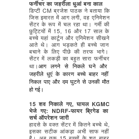
फर्नीचर
का
जहरीला
धुआं
बना
काल
डिप्टी
CM
ब्रजेश
पाठक
ने
बताया
कि
जिस
इमारत
में
आग
लगी,
वह
एनिमेशन
सेंटर
के
रूप
में
चल
रहा
था।
गर्मी
की
छुट्टियों
में
15,
16
और
17
साल
के
बच्चे
यहां
कार्टून
और
एनिमेशन
सीखने
आते
थे।
आग
भड़कते
ही
बच्चे
जान
बचाने
के
लिए
पीछे
की
तरफ
भागे।
सेंटर
में
लकड़ी
का
बहुत
सारा
फर्नीचर
था।
आग
लगने
से
निकले
घने
और
जहरीले
धुएं
के
कारण
बच्चे
बाहर
नहीं
निकल
पाए
और
दम
घुटने
से
उनकी
मौत
हो
गई।
15
शव
निकाले
गए,
घायल
KGMC
भेजे
गए:
NDRF-फायर
ब्रिगेड
का
सर्च
ऑपरेशन
जारी
हादसे
के
वक्त
सेंटर
में
कितने
बच्चे
थे,
इसका
सटीक
आंकड़ा
अभी
साफ
नहीं
है।
अब
तक
15
बच्चों
के
शव
बाहर