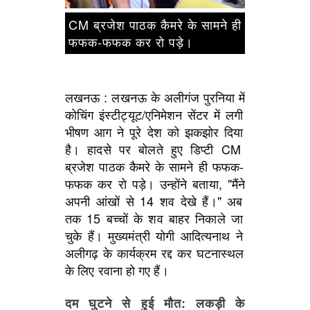
CM ब्रजेश पाठक कैमरे के सामने ही
फफक-फफक कर रो पड़े।
लखनऊ :
लखनऊ
के
अलीगंज
पुरनिया
में
कोचिंग
इंस्टीट्यूट/एनिमेशन
सेंटर
में
लगी
भीषण
आग
ने
पूरे
देश
को
झकझोर
दिया
है।
हादसे
पर
बोलते
हुए
डिप्टी
CM
ब्रजेश
पाठक
कैमरे
के
सामने
ही
फफक-
फफक
कर
रो
पड़े।
उन्होंने
बताया,
"मैंने
अपनी
आंखों
से
14
शव
देखे
हैं।"
अब
तक
15
बच्चों
के
शव
बाहर
निकाले
जा
चुके
हैं।
मुख्यमंत्री
योगी
आदित्यनाथ
ने
अलीगढ़
के
कार्यक्रम
रद्द
कर
घटनास्थल
के
लिए
रवाना
हो
गए
हैं।
दम
घुटने
से
हुई
मौत:
लकड़ी
के