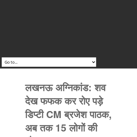
लखनऊ अग्निकांड: शव
देख फफक कर रोए पड़े
डिप्टी CM ब्रजेश पाठक,
अब तक 15 लोगों की