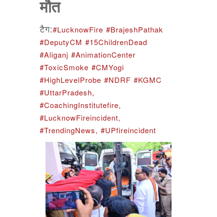
मौत
टैग:
#LucknowFire
#BrajeshPathak
#DeputyCM
#15ChildrenDead
#Aliganj
#AnimationCenter
#ToxicSmoke
#CMYogi
#HighLevelProbe
#NDRF
#KGMC
#UttarPradesh,
#CoachingInstitutefire,
#LucknowFireincident,
#TrendingNews,
#UPfireincident