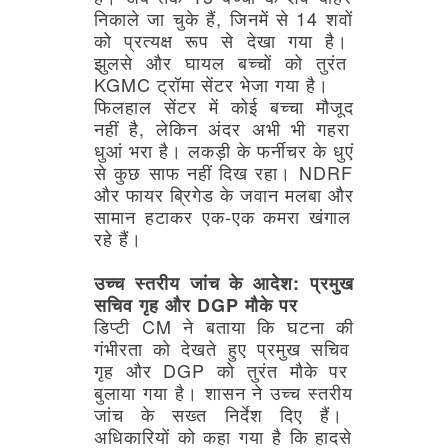
निकाले
जा
चुके
हैं,
जिनमें
से
14
शवों
को
प्रत्यक्ष
रूप
से
देखा
गया
है।
झुलसे
और
घायल
बच्चों
को
तुरंत
KGMC
ट्रॉमा
सेंटर
भेजा
गया
है।
फिलहाल
सेंटर
में
कोई
बच्चा
मौजूद
नहीं
है,
लेकिन
अंदर
अभी
भी
गहरा
धुआं
भरा
है।
लकड़ी
के
फर्नीचर
के
धुएं
से
कुछ
साफ
नहीं
दिख
रहा।
NDRF
और
फायर
ब्रिगेड
के
जवान
मलबा
और
सामान
हटाकर
एक-एक
कमरा
खंगाल
रहे
हैं।
उच्च
स्तरीय
जांच
के
आदेश:
प्रमुख
सचिव
गृह
और
DGP
मौके
पर
डिप्टी
CM
ने
बताया
कि
घटना
की
गंभीरता
को
देखते
हुए
प्रमुख
सचिव
गृह
और
DGP
को
तुरंत
मौके
पर
बुलाया
गया
है।
शासन
ने
उच्च
स्तरीय
जांच
के
सख्त
निर्देश
दिए
हैं।
अधिकारियों
को
कहा
गया
है
कि
हादसे