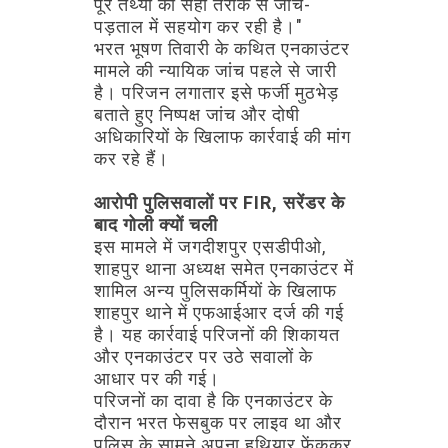
पूरे
तथ्यों
को
सही
तरीके
से
जांच-
पड़ताल
में
सहयोग
कर
रही
है।"
भरत
भूषण
तिवारी
के
कथित
एनकाउंटर
मामले
की
न्यायिक
जांच
पहले
से
जारी
है।
परिजन
लगातार
इसे
फर्जी
मुठभेड़
बताते
हुए
निष्पक्ष
जांच
और
दोषी
अधिकारियों
के
खिलाफ
कार्रवाई
की
मांग
कर
रहे
हैं।
आरोपी
पुलिसवालों
पर
FIR,
सरेंडर
के
बाद
गोली
क्यों
चली
इस
मामले
में
जगदीशपुर
एसडीपीओ,
शाहपुर
थाना
अध्यक्ष
समेत
एनकाउंटर
में
शामिल
अन्य
पुलिसकर्मियों
के
खिलाफ
शाहपुर
थाने
में
एफआईआर
दर्ज
की
गई
है।
यह
कार्रवाई
परिजनों
की
शिकायत
और
एनकाउंटर
पर
उठे
सवालों
के
आधार
पर
की
गई।
परिजनों
का
दावा
है
कि
एनकाउंटर
के
दौरान
भरत
फेसबुक
पर
लाइव
था
और
पुलिस
के
सामने
अपना
हथियार
फेंककर