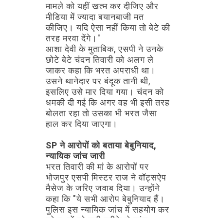
मामले
को
यहीं
खत्म
कर
दीजिए
और
मीडिया
में
ज्यादा
बयानबाजी
मत
कीजिए।
यदि
ऐसा
नहीं
किया
तो
बेटे
की
तरह
मरवा
देंगे।"
आशा
देवी
के
मुताबिक,
एसपी
ने
उनके
छोटे
बेटे
चंदन
तिवारी
को
अलग
ले
जाकर
कहा
कि
भरत
अपराधी
था।
उसने
थानेदार
पर
बंदूक
तानी
थी,
इसलिए
उसे
मार
दिया
गया।
चंदन
को
धमकी
दी
गई
कि
अगर
वह
भी
इसी
तरह
बोलता
रहा
तो
उसका
भी
भरत
जैसा
हाल
कर
दिया
जाएगा।
SP
ने
आरोपों
को
बताया
बेबुनियाद,
न्यायिक
जांच
जारी
भरत
तिवारी
की
मां
के
आरोपों
पर
भोजपुर
एसपी
मिस्टर
राज
ने
वॉट्सऐप
मैसेज
के
जरिए
जवाब
दिया।
उन्होंने
कहा
कि
"ये
सभी
आरोप
बेबुनियाद
हैं।
पुलिस
इस
न्यायिक
जांच
में
सहयोग
कर