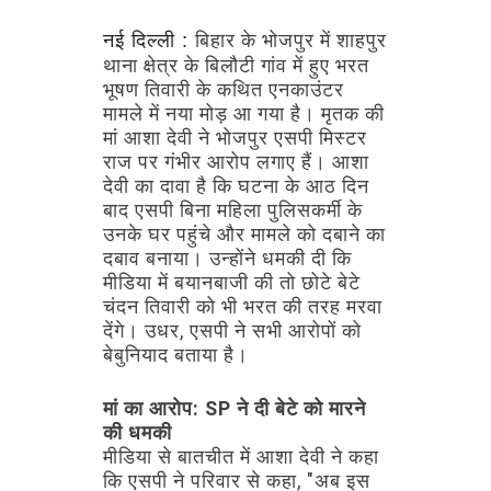
बिहार
के
भोजपुर
में
शाहपुर
नई दिल्ली :
थाना
क्षेत्र
के
बिलौटी
गांव
में
हुए
भरत
भूषण
तिवारी
के
कथित
एनकाउंटर
मामले
में
नया
मोड़
आ
गया
है।
मृतक
की
मां
आशा
देवी
ने
भोजपुर
एसपी
मिस्टर
राज
पर
गंभीर
आरोप
लगाए
हैं।
आशा
देवी
का
दावा
है
कि
घटना
के
आठ
दिन
बाद
एसपी
बिना
महिला
पुलिसकर्मी
के
उनके
घर
पहुंचे
और
मामले
को
दबाने
का
दबाव
बनाया।
उन्होंने
धमकी
दी
कि
मीडिया
में
बयानबाजी
की
तो
छोटे
बेटे
चंदन
तिवारी
को
भी
भरत
की
तरह
मरवा
देंगे।
उधर,
एसपी
ने
सभी
आरोपों
को
बेबुनियाद
बताया
है।
मां
का
आरोप:
SP
ने
दी
बेटे
को
मारने
की
धमकी
मीडिया
से
बातचीत
में
आशा
देवी
ने
कहा
कि
एसपी
ने
परिवार
से
कहा,
"अब
इस