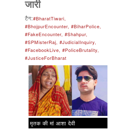
जारी
टैग:
#BharatTiwari,
#BhojpurEncounter,
#BiharPolice,
#FakeEncounter,
#Shahpur,
#SPMisterRaj,
#JudicialInquiry,
#FacebookLive,
#PoliceBrutality,
#JusticeForBharat
मृतक की मां आशा देवी