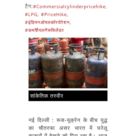
टैग:
#Commersialcylinderpricehike,
#LPG,
#PriceHike,
#इंडियनऑयलकॉरपोरेशन,
#कमर्शियलगैससिलेंडर
सांकेतिक तस्वीर
नई दिल्ली : रूस-यूक्रेन के बीच युद्ध
का चौतरफा असर भारत में घरेलू
बाजारों में देखने को मिल रहा है।
आज