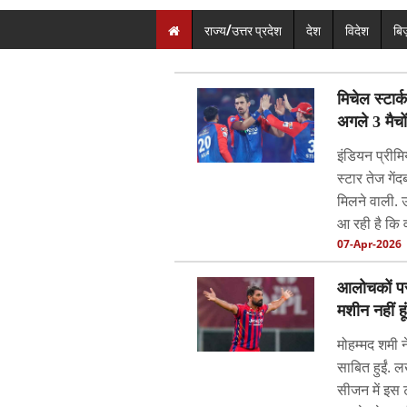
राज्य/उत्तर प्रदेश
देश
विदेश
बि
मिचेल स्टार
अगले 3 मैचों
इंडियन प्रीमि
स्टार तेज गें
मिलने वाली. 
आ रही है कि व
07-Apr-2026
आलोचकों पर 
मशीन नहीं हूं
मोहम्मद शमी न
साबित हुईं. 
सीजन में इस 