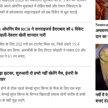
े अपने ओपनिंग मुकाबले में रोहित शर्मा और रेयान रिकेल्टन के
तकों से कोलकाता नाइटराइडर्स को छह विकेट से धूल चटाई.
Somvat
 ओपनिंग मैच RCB ने सनराइजर्स हैदराबाद को 6 विकेट
अमावस्य
ोहली-देवदत्त खेली शानदार पारी
दान का 
ीत के लिए 202 रनों का टारगेट मिला था, जिसे उसने 15.4
 हासिल कर लिया. आरसीबी के लिए विराट कोहली ने नाबाद 69 और
्कल ने 61 रन बनाए.
झटका, शुरुआती दो हफ्ते नहीं खेलेंगे मैच, इंजरी के
बाहर
ोने से ठीक पहले चेन्नई सुपर किंग्स के फैंस के लिए एक बड़ा
चेन्नई सुपर किंग्स के दिग्गज खिलाड़ी एमएस धोनी करीब दो हफ्ते
गर्मी मे
े नहीं जुड़ पाएंगे.
बनाएं ठं