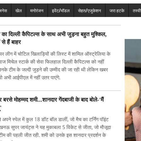
ज़नेस
खेल
मनोरंजन
इवेंट/मॉडल
सेहत/एजुकेशन
जरा हटके
तस्वीर
्क का दिल्ली कैपिटल्स के साथ अभी जुड़ना बहुत मुश्किल,
 से हैं बाहर
यर लीग में चोटिल खिलाड़ियों की लिस्ट में शामिल ऑस्ट्रेलिया के
दबाज मिचेल स्टार्क की सेवा फिलहाल दिल्ली कैपिटल्स को नहीं
उनके टीम के जल्दी जुड़ने की उम्मीद की जा रही थी लेकिन खबर
ो अभी आईपीएल में नहीं उतर पाएंगे.
बरसे मोहम्मद शमी...शानदार गेंदबाजी के बाद बोले-'मैं
'
े अपने स्पेल में कुल 18 डॉट बॉल डालीं, जो मैच का टर्निंग पॉइंट
लखनऊ सुपर जायंट्स ने यह मुकाबला 5 विकेट से जीता, जो मौजूदा
टीम की पहली जीत रही. शमी को उनके इस शानदार प्रदर्शन के