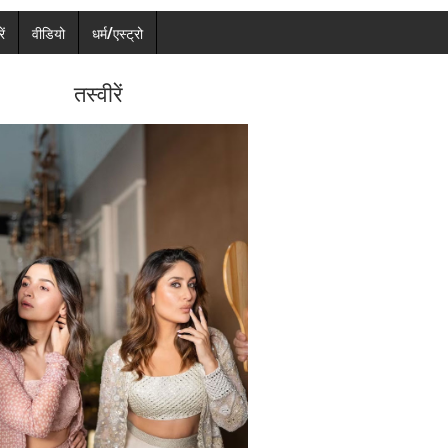
ें
वीडियो
धर्म/एस्ट्रो
तस्वीरें