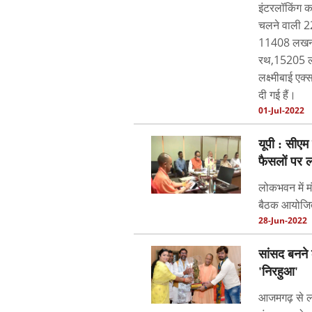
इंटरलॉकिंग क
चलने वाली 2
11408 लखनऊ-
रथ,15205 ल
लक्ष्मीबाई एक
दी गई हैं।
01-Jul-2022
यूपी : सीएम 
फैसलों पर ल
लोकभवन में मं
बैठक आयोजित ह
28-Jun-2022
सांसद बनने 
'निरहुआ'
आजमगढ़ से ल