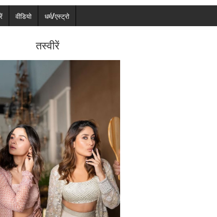
ें
वीडियो
धर्म/एस्ट्रो
तस्वीरें